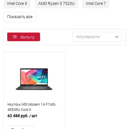
Intel Core 5
AMD Ryzen 5 7520U
Intel Core 7
Показать все
популярности
Фильтр
Ноутбук MSI Modern 14 F1MG-
485XRU Core 5
120U/16Gb/512Gb SSD/VGA Int
62 488 руб.
/ шт
(9S7-14S111-485)