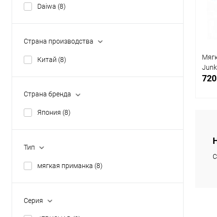
В
Daiwa
(8)
Страна производства
Мягк
Китай
(8)
Junk
720
Страна бренда
Япония
(8)
К
Тип
клик
С
мягкая приманка
(8)
В
Серия