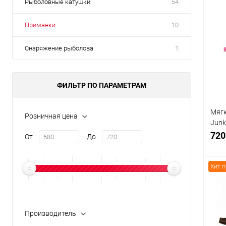
Рыболовные катушки
54
Приманки
10
Снаряжение рыболова
1
ФИЛЬТР ПО ПАРАМЕТРАМ
Мягк
Розничная цена
Junk
Soda
720
От
До
Хит 
К
Производитель
клик