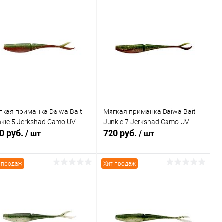
гкая приманка Daiwa Bait
Мягкая приманка Daiwa Bait
kie 5 Jerkshad Camo UV
Junkle 7 Jerkshad Camo UV
0 руб.
720 руб.
/ шт
/ шт
 продаж
Хит продаж
В корзину
В корзину
Купить в 1
Сравнение
Купить в 1
Сравнение
к
клик