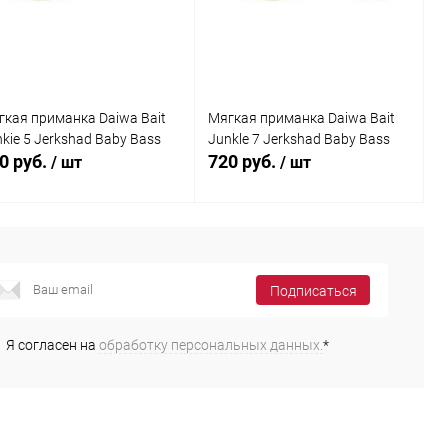
В избранное
В наличии
В избранное
В наличии
гкая приманка Daiwa Bait
Мягкая приманка Daiwa Bait
kie 5 Jerkshad Baby Bass
Junkle 7 Jerkshad Baby Bass
0 руб.
720 руб.
/ шт
/ шт
В корзину
В корзину
Подписаться
Купить в 1
Сравнение
Купить в 1
Сравнение
к
клик
Я согласен на
обработку персональных данных.
*
В избранное
В наличии
В избранное
В наличии