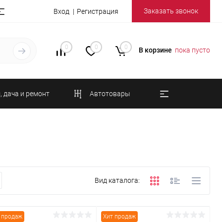
Заказать звонок
Вход
Регистрация
0
0
0
В корзине
пока пусто
, дача и ремонт
Автотовары
Вид каталога:
 продаж
Хит продаж