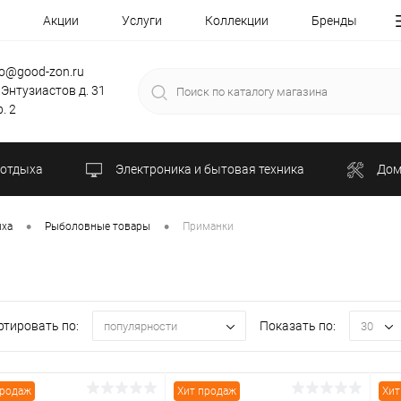
Акции
Услуги
Коллекции
Бренды
fo@good-zon.ru
 Энтузиастов д. 31
. 2
 отдыха
Электроника и бытовая техника
Дом
•
•
ыха
Рыболовные товары
Приманки
ртировать по:
Показать по:
популярности
30
продаж
Хит продаж
Хит