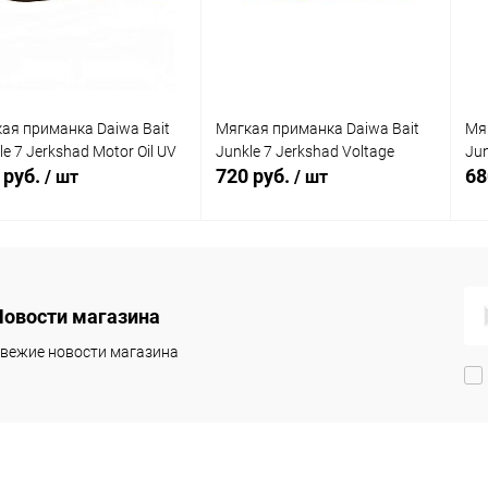
 избранное
В наличии
В избранное
В наличии
ая приманка Daiwa Bait
Мягкая приманка Daiwa Bait
Мя
le 7 Jerkshad Motor Oil UV
Junkle 7 Jerkshad Voltage
Jun
 руб.
720 руб.
68
/ шт
/ шт
В корзину
В корзину
Новости магазина
упить в 1
Сравнение
Купить в 1
Сравнение
клик
кли
вежие новости магазина
 избранное
В наличии
В избранное
В наличии