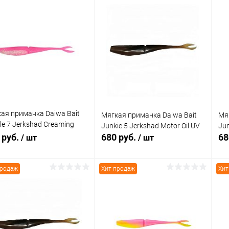
ая приманка Daiwa Bait
Мягкая приманка Daiwa Bait
Мя
le 7 Jerkshad Creaming
Junkie 5 Jerkshad Motor Oil UV
Jun
 UV
 руб.
680 руб.
68
/ шт
/ шт
продаж
Хит продаж
Хит
В корзину
В корзину
упить в 1
Сравнение
Купить в 1
Сравнение
клик
кли