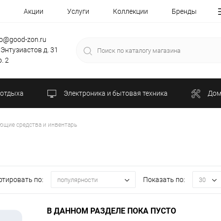
Акции
Услуги
Коллекции
Бренды
fo@good-zon.ru
 Энтузиастов д. 31
. 2
 отдыха
Электроника и бытовая техника
Дом
щие средства и инвентарь
ртировать по:
Показать по:
популярности
30
В ДАННОМ РАЗДЕЛЕ ПОКА ПУСТО