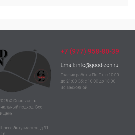
+7 (977) 958-80-39
Email:
info@good-zon.ru
График работы Пн-Пт: с 10:00
до 21:00 Сб: с 10:00 до 18:00
Вс: Выходной
2025 © Good-zon.ru -
нальный подход. Все
щищены.
 Шоссе Энтузиастов, д.31
318