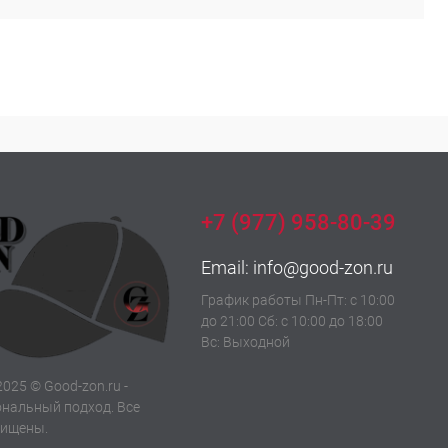
+7 (977) 958-80-39
Email:
info@good-zon.ru
График работы Пн-Пт: с 10:00
до 21:00 Сб: с 10:00 до 18:00
Вс: Выходной
2025 © Good-zon.ru -
нальный подход. Все
щищены.