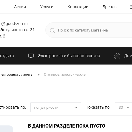
Акции
Услуги
Коллекции
Бренды
fo@good-zon.ru
 Энтузиастов д. 31
. 2
 отдыха
Электроника и бытовая техника
Дом
•
лектроинструменты
Степлеры электрические
ртировать по:
Показать по:
популярности
30
В ДАННОМ РАЗДЕЛЕ ПОКА ПУСТО