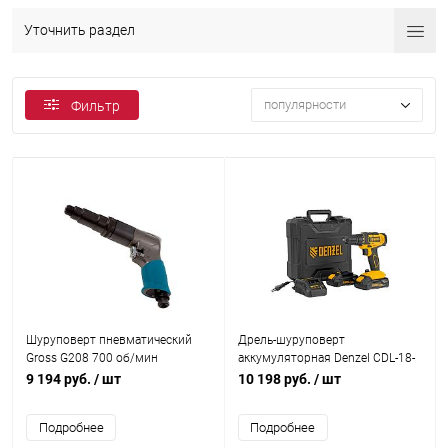
Уточнить раздел
популярности
Фильтр
Шуруповерт пневматический
Дрель-шуруповерт
Gross G208 700 об/мин
аккумуляторная Denzel CDL-18-
02BM 18В 26116
9 194 руб.
/ шт
10 198 руб.
/ шт
Подробнее
Подробнее