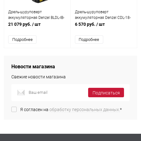
Дрель-шуруповерт
Дрель-шуруповерт
аккумуляторная Denzel BLDL-IB-
аккумуляторная Denzel CDL-18-
18-02 18В 26121
01CB 18В
21 079 руб.
/ шт
6 570 руб.
/ шт
Подробнее
Подробнее
Новости магазина
Свежие новости магазина
Подписаться
Я согласен на
обработку персональных данных.
*