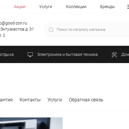
Акции
Услуги
Коллекции
Бренды
fo@good-zon.ru
 Энтузиастов д. 31
. 2
 отдыха
Электроника и бытовая техника
Дом
рантия
Контакты
Услуги
Обратная связь