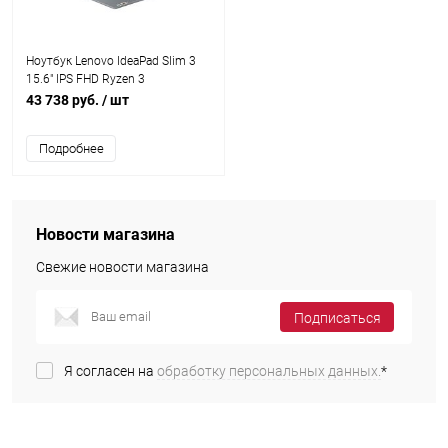
Ноутбук Lenovo IdeaPad Slim 3
15.6" IPS FHD Ryzen 3
7320U/8Gb/256Gb SSD/VGA int
43 738 руб.
/ шт
(82XQ00B5PS)
Подробнее
Новости магазина
Свежие новости магазина
Подписаться
Я согласен на
обработку персональных данных.
*