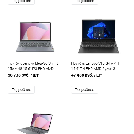
Подробнее
Подробнее
Ноутбук Lenovo IdeaPad Slim 3
Ноутбук Lenovo V15 G4 AMN
15AMN8 15.6" IPS FHD AMD
15.6" TN FHD AMD Ryzen 3
Ryzen 3 7320U/8Gb/256Gb
7320U/8Gb/512Gb SSD/VGA int
58 738 руб.
/ шт
47 488 руб.
/ шт
SSD/VGA int (82XQ00MAPS)
(82YU00W6IN)
Подробнее
Подробнее