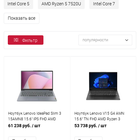
Intel Core 5
AMD Ryzen 5 7520U
Intel Core 7
Показать все
популярности
Фильтр
Ноутбук Lenovo IdeaPad Slim 3
Ноутбук Lenovo V15 G4 AMN
15AMN8 15.6" IPS FHD AMD
15.6" TN FHD AMD Ryzen 3
Ryzen 3 7320U/8Gb/512Gb
7320U/8Gb/256Gb SSD/VGA int
61 238 руб.
/ шт
53 738 руб.
/ шт
SSD/VGA int (82XQ00MBPS)
(82YU0080UE)