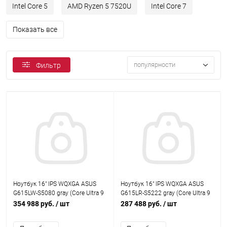
Intel Core 5
AMD Ryzen 5 7520U
Intel Core 7
Показать все
популярности
Фильтр
Ноутбук 16" IPS WQXGA ASUS
Ноутбук 16" IPS WQXGA ASUS
G615LW-S5080 gray (Core Ultra 9
G615LR-S5222 gray (Core Ultra 9
275HX/32Gb/1Tb SSD/5080
275HX/32Gb/1Tb SSD/5070 Ti
354 988 руб.
/ шт
287 488 руб.
/ шт
16Gb/noOS) (90NR0LG1-
12Gb/noOS) (90NR0LR1-
M00330)
M009A0)