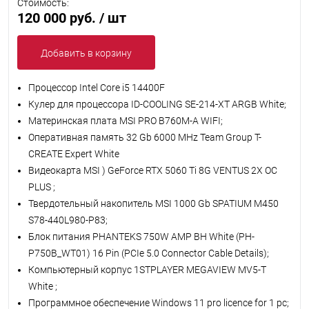
Стоимость:
120 000 руб.
/ шт
Добавить в корзину
Процессор Intel Core i5 14400F
Кулер для процессора ID-COOLING SE-214-XT ARGB White;
Материнская плата MSI PRO B760M-A WIFI;
Оперативная память 32 Gb 6000 MHz Team Group T-
CREATE Expert White
Видеокарта MSI ) GeForce RTX 5060 Ti 8G VENTUS 2X OC
PLUS ;
Твердотельный накопитель MSI 1000 Gb SPATIUM M450
S78-440L980-P83;
Блок питания PHANTEKS 750W AMP BH White (PH-
P750B_WT01) 16 Pin (PCIe 5.0 Connector Cable Details);
Компьютерный корпус 1STPLAYER MEGAVIEW MV5-T
White ;
Программное обеспечение Windows 11 pro licence for 1 pc;