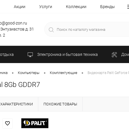
Акции
Услуги
Коллекции
Бренды
fo@good-zon.ru
 Энтузиастов д. 31
. 2
 отдыха
Электроника и бытовая техника
Дом
•
•
•
хника
Компьютеры
Комплектующие
Видеокарта Palit GeForce
al 8Gb GDDR7
ХАРАКТЕРИСТИКИ
ПОХОЖИЕ ТОВАРЫ