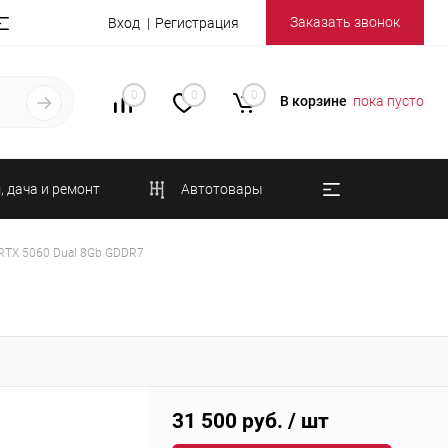
Заказать звонок
Вход
Регистрация
0
0
0
В корзине
пока пусто
, дача и ремонт
Автотовары
 RTX 5060 Dual 8Gb GDDR7
31 500 руб.
/ шт