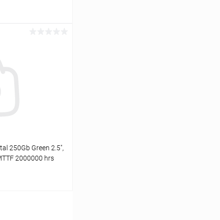
ину
Сравнение
В наличии
al 250Gb Green 2.5",
MTTF 2000000 hrs
ину