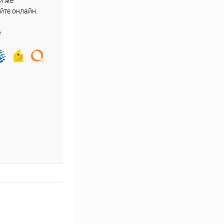
и же
йте онлайн.
е