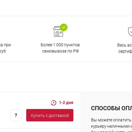
ка при
Более 1 000 пунктов
Весь а
руб
самовывоза по РФ
серти
1-2 дня
СПОСОБЫ ОП
Купить c доставкой
Вы можете оплатить
курьеру наличными 