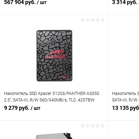
(MZILG7T6HBLA-00A07)
567 904 руб.
3 314 руб.
/ шт
В корзину
Купить в 1 клик
Сравнение
Купить в 1
В избранное
В наличии
В избранн
Накопитель SSD Apacer 512Gb PANTHER AS350
Накопитель SS
2.5", SATA-III, R/W 560/540MB/s, TLC, 425TBW
SATA-III, R/
(AP512GAS350-1)
RTL (NT01N60
9 279 руб.
13 135 ру
/ шт
В корзину