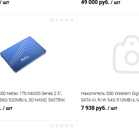
49 000 руб.
/ шт
/ шт
В корзину
В корз
 клик
Сравнение
Купить в 1 клик
ое
В наличии
В избранное
D Netac 1Tb N600S Series 2.5",
Накопитель SSD Western Digit
W 560/520MB/s, 3D NAND, 560TBW,
SATA-III, R/W 545/510MB/s, 
0S-001T-S3X)
(WDS250G5G0A)
б.
7 938 руб.
/ шт
/ шт
В корзину
В корз