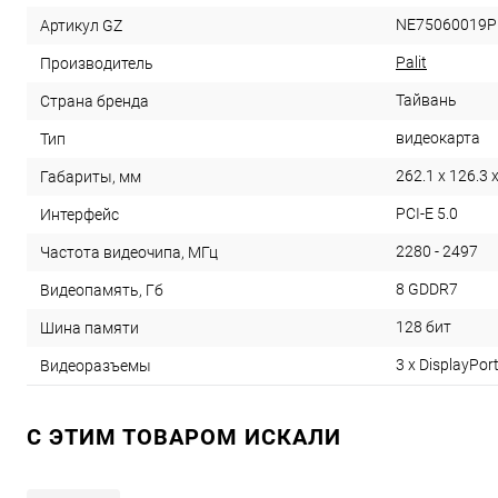
NE75060019P
Артикул GZ
Palit
Производитель
Тайвань
Страна бренда
видеокарта
Тип
262.1 x 126.3 
Габариты, мм
PCI-E 5.0
Интерфейс
2280 - 2497
Частота видеочипа, МГц
8 GDDR7
Видеопамять, Гб
128 бит
Шина памяти
3 x DisplayPor
Видеоразъемы
C ЭТИМ ТОВАРОМ ИСКАЛИ