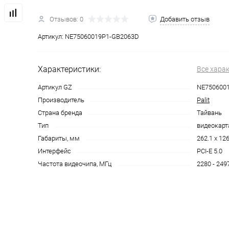
Отзывов: 0
Добавить отзыв
Артикул:
NE75060019P1-GB2063D
Характеристики:
Все хара
Артикул GZ
NE750600
Производитель
Palit
Страна бренда
Тайвань
Тип
видеокарт
Габариты, мм
262.1 x 126
Интерфейс
PCI-E 5.0
Частота видеочипа, МГц
2280 - 249