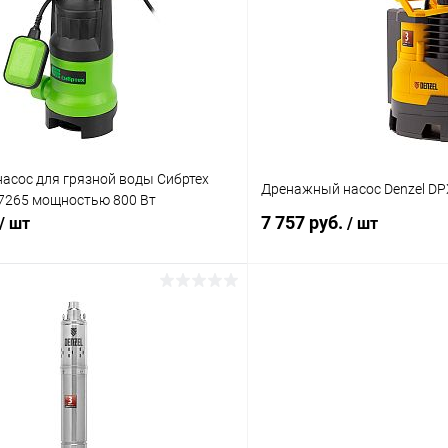
 клик
Сравнение
Купить в 1 клик
ое
В наличии
В избранное
асос для грязной воды Сибртех
Дренажный насос Denzel DP
7265 мощностью 800 Вт
7 757 руб.
/ шт
/ шт
В корзину
В корз
 клик
Сравнение
Купить в 1 клик
ое
В наличии
В избранное