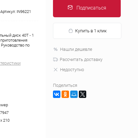
Подписаться
Артикул:
IN96221
Купить в 1 клик
льный диск 40Т - 1
я приготовления
, Руководство по
Нашли дешевле
Рассчитать доставку
ктеристики
Недоступно
Поделиться
ммер
7947
 x 210