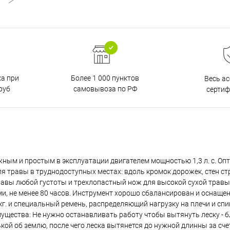
ка при
Более 1 000 пунктов
Весь а
руб
самовывоза по РФ
серти
ным и простым в эксплуатации двигателем мощностью 1,3 л. с. Оп
ля травы в труднодоступных местах: вдоль кромок дорожек, стен ст
травы любой густоты и трехлопастный нож для высокой сухой травы
и, не менее 80 часов. Инструмент хорошо сбалансирован и оснаще
кг. и специальный ремень, распределяющий нагрузку на плечи и сп
щества: Не нужно останавливать работу чтобы вытянуть леску - 
ой об землю, после чего леска вытянется до нужной длинны за сч