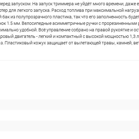
ред запуском. На запуск триммера не уйдёт много времени, даже ес
ер для легкого запуска. Расход топлива при максимальной нагрузк
й бак из полупрозрачного пластика, так что его заполненность буде
нок 1.5 мм. Велосипедные асимметричные ручки с прорезиненными
симально удобной. Всё управление собрано на правой рукоятке и ос
вый двигатель - легкий и компактный с высокой мощностью 1,3 л/
з. Пластиковый кожух защищает от вылетающей травы, камней, ве