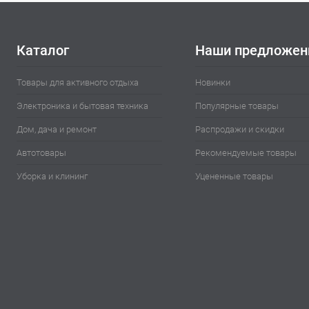
В избранное
В наличии
В избранн
Каталог
Наши предложен
Товары для активного отдыха
Новинки
Электроника и бытовая техника
Популярные товары
Дом, дача и ремонт
Распродажи и скидки
Автотовары
Рекомендуемые товары
Уборка и клининг
Уцененные товары