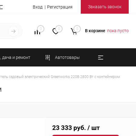
Заказать звонок
Вход
Регистрация
0
0
0
В корзине
пока пусто
, дача и ремонт
Автотовары
тель садовый электрический Greenworks 220В 2800 Вт с контейнером
м
23 333 руб.
/ шт