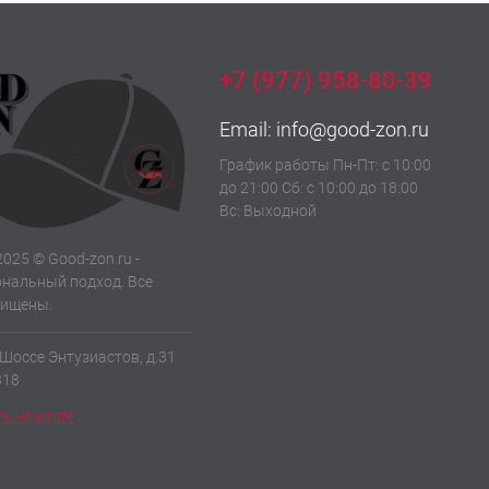
+7 (977) 958-80-39
Email:
info@good-zon.ru
График работы Пн-Пт: с 10:00
до 21:00 Сб: с 10:00 до 18:00
Вс: Выходной
2025 © Good-zon.ru -
нальный подход. Все
щищены.
 Шоссе Энтузиастов, д.31
318
ь на карте