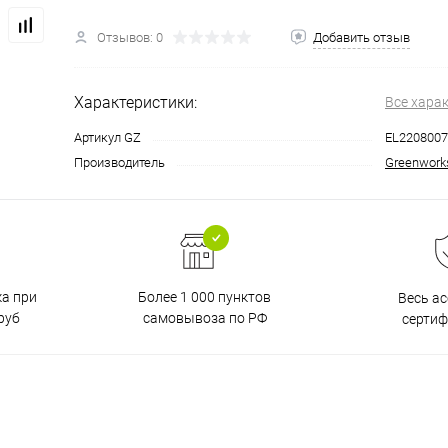
Отзывов: 0
Добавить отзыв
Характеристики:
Все хара
Артикул GZ
EL2208007
Производитель
Greenwork
ка при
Более 1 000 пунктов
Весь а
руб
самовывоза по РФ
серти