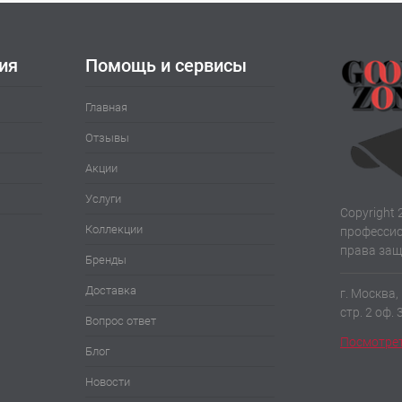
ое
В наличии
ия
Помощь и сервисы
Главная
Отзывы
Акции
Услуги
Copyright 
Коллекции
профессио
права за
Бренды
Доставка
г. Москва,
стр. 2 оф. 
Вопрос ответ
Посмотрет
Блог
Новости