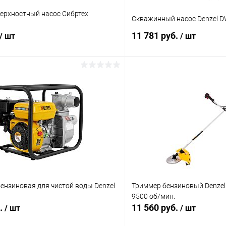
ерхностный насос Сибртех
Скважинный насос Denzel D
11 781 руб.
/ шт
/ шт
В корзину
В корз
 клик
Сравнение
Купить в 1 клик
ое
В наличии
В избранное
ензиновая для чистой воды Denzel
Триммер бензиновый Denzel 9
9500 об/мин.
б.
11 560 руб.
/ шт
/ шт