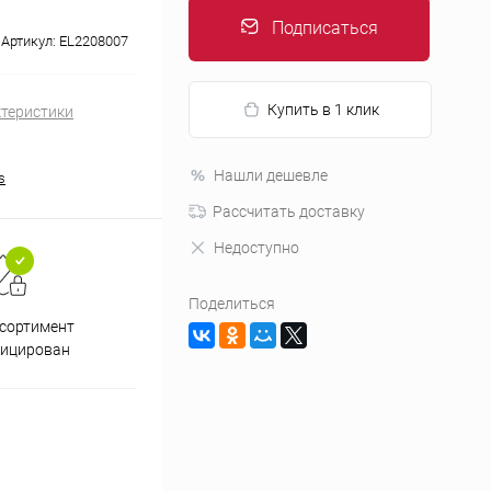
Подписаться
Артикул:
EL2208007
Купить в 1 клик
ктеристики
Нашли дешевле
s
Рассчитать доставку
Недоступно
Поделиться
Подарки при заказе от 3000
Пр
ссортимент
рублей
фицирован