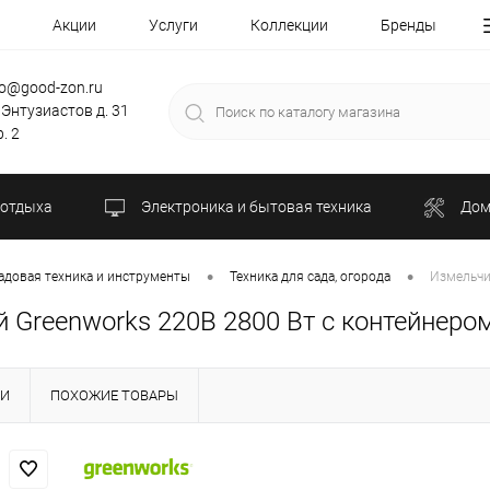
Акции
Услуги
Коллекции
Бренды
fo@good-zon.ru
 Энтузиастов д. 31
. 2
 отдыха
Электроника и бытовая техника
Дом
•
•
адовая техника и инструменты
Техника для сада, огорода
Измельчи
 Greenworks 220В 2800 Вт с контейнеро
КИ
ПОХОЖИЕ ТОВАРЫ