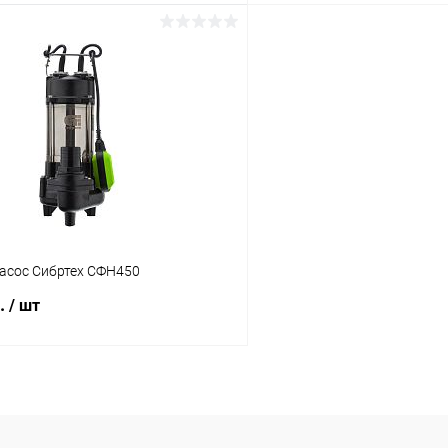
В корзину
В корз
 клик
Сравнение
Купить в 1 клик
ое
В наличии
В избранное
асос Сибртех СФН450
б.
/ шт
В корзину
 клик
Сравнение