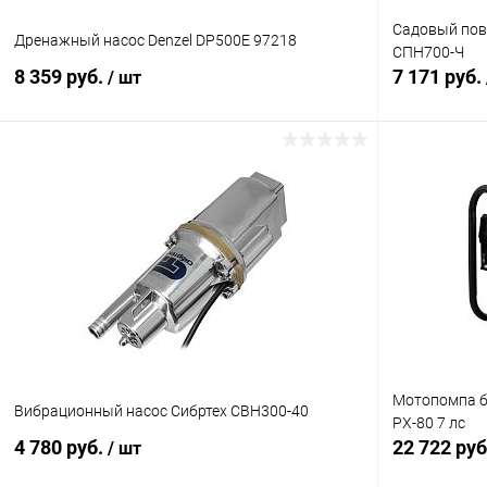
Садовый пов
Дренажный насос Denzel DP500E 97218
СПН700-Ч
8 359 руб.
7 171 руб.
/ шт
В корзину
Купить в 1 клик
Сравнение
Купить в 1
В избранное
В наличии
В избранн
Мотопомпа б
Вибрационный насос Сибртех СВН300-40
PX-80 7 лс
4 780 руб.
22 722 ру
/ шт