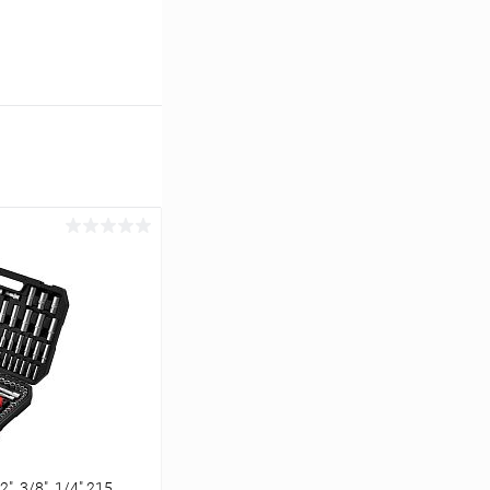
, 3/8", 1/4" 215