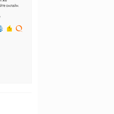
и же
йте онлайн.
е