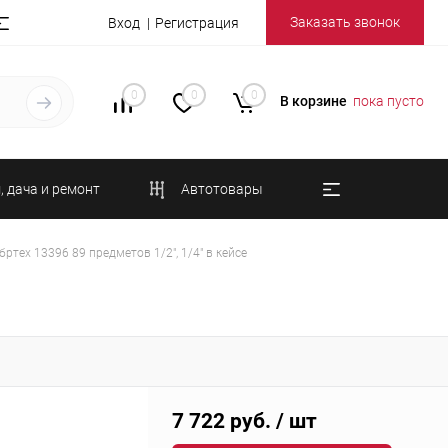
Заказать звонок
Вход
Регистрация
0
0
0
В корзине
пока пусто
, дача и ремонт
Автотовары
ртех 13396 89 предметов 1/2", 1/4" в кейсе
7 722 руб.
/ шт