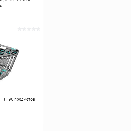
с
ину
К сравнению
В наличии
4111 98 предметов