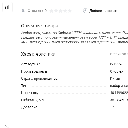
Отзывов: 0
Добавить отзыв
Описание товара:
Набор инструментов Сибртех 13396 упакован в пластиковый ке
предметов с присоединительным размером 1/2"" и 1/4"", пред
монтажа и демонтажа резьбового крепежа с разными типами
Характеристики:
Все хара
Артикул GZ
IN13396
Производитель
Сибртех
Страна производства
Китай
Тип
набор инс
Штрих-код
404499622
Габариты, мм
351 x 460 x
Доставка
1-2