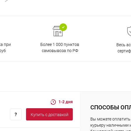
ка при
Более 1 000 пунктов
Весь а
руб
самовывоза по РФ
серти
1-2 дня
СПОСОБЫ ОП
Купить c доставкой
Вы можете оплатить
курьеру наличными 