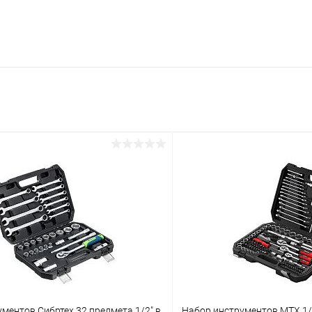
ментов Сибртех 32 предмета 1/2" в
Набор инструментов MTX 1/2"