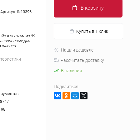
В корзину
Артикул:
IN13396
Купить в 1 клик
йс и состоит из 89
назначенных для
 шлицев.
Нашли дешевле
ктеристики
Рассчитать доставку
В наличии
Поделиться
трументов
8747
 98