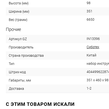
98
Высота (мм)
351
Ширина (мм)
6650
Вес (грамм)
Прочие
IN13396
Артикул GZ
Сибртех
Производитель
Китай
Страна производства
набор инстру
Тип
40449962287
Штрих-код
351 x 460 x 98
Габариты, мм
1-2
Доставка
C ЭТИМ ТОВАРОМ ИСКАЛИ