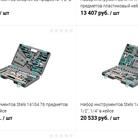
предметов пластиковый кей
13 407 руб.
/ шт
/ шт
В корзину
В корз
 клик
К сравнению
Купить в 1 клик
ое
В наличии
В избранное
ментов Stels 14104 76 предметов
Набор инструментов Stels 1
ейсе
1/2", 1/4" в кейсе
б.
20 533 руб.
/ шт
/ шт