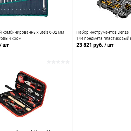
й комбинированных Stels 6-32 мм
Набор инструментов Denzel 1/
атовый хром
144 предмета пластиковый 
23 821 руб.
/ шт
/ шт
В корзину
В корз
 клик
Сравнение
Купить в 1 клик
ое
В наличии
В избранное