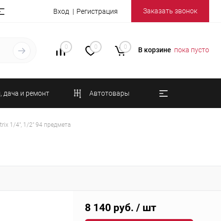
Заказать звонок
Вход
Регистрация
0
0
0
В корзине
пока пусто
, дача и ремонт
Автотовары
ix 1/4", 1/2" 94 предмета
8 140 руб.
/ шт