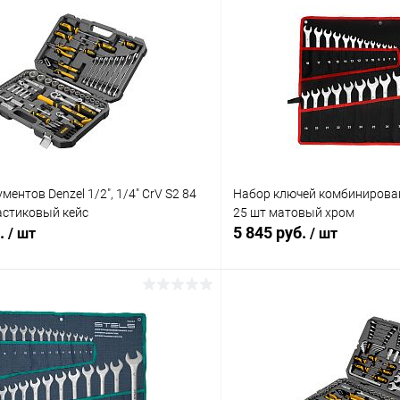
ентов Denzel 1/2", 1/4" CrV S2 84
Набор ключей комбинирован
астиковый кейс
25 шт матовый хром
б.
5 845 руб.
/ шт
/ шт
В корзину
В корз
 клик
Сравнение
Купить в 1 клик
ое
В наличии
В избранное