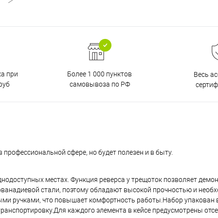
ка при
Более 1 000 пунктов
Весь а
руб
самовывоза по РФ
серти
 профессиональной сфере, но будет полезен и в быту.
днодоступных местах. Функция реверса у трещоток позволяет демо
ванадиевой стали, поэтому обладают высокой прочностью и необ
ыми ручками, что повышает комфортность работы.Набор упакован 
 транспортировку.Для каждого элемента в кейсе предусмотрены отсе