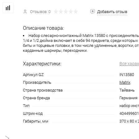
Отзывов: 0
Добавить отзыв
Описание товара:
Набор слесарно-монтажный Matrix 13580 с присоедините
1/4 и 1/2 дюйма включает в себя 94 предмета, среди которых
биты и торцевые головки, в том числе удлиненные, воротки, от
карданные шарниры, переходники.
Характеристики:
Все хара
Артикул GZ
IN13580
Производитель
Matrix
Страна производства
Тайвань
Страна бренда
Германия
Тип
набор инс
Штрих-код
404499601
Габариты, мм
370 x 80 x 