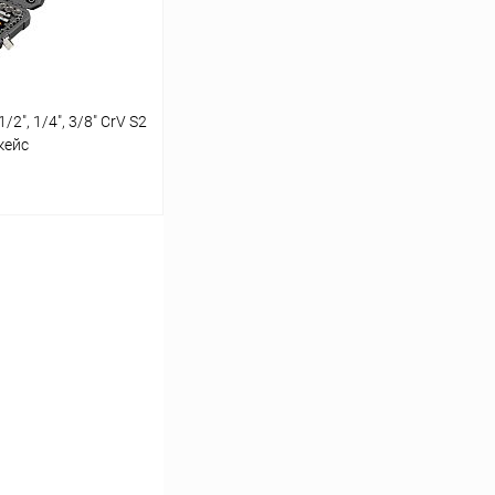
2", 1/4", 3/8" CrV S2
кейс
ину
Сравнение
В наличии