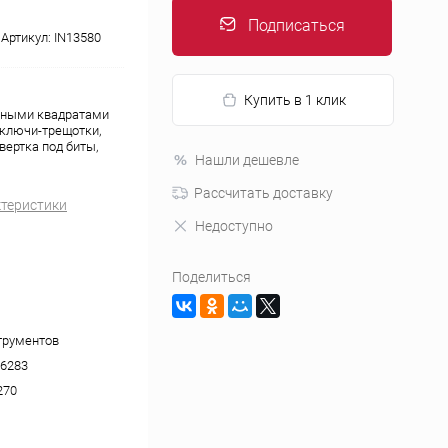
Подписаться
Артикул:
IN13580
Купить в 1 клик
льными квадратами
 ключи-трещотки,
вертка под биты,
Нашли дешевле
Рассчитать доставку
ктеристики
Недоступно
Поделиться
трументов
6283
270