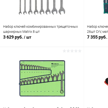
Набор ключей комбинированных трещеточных
Набор ключе
шарнирных Matrix 8 шт
26шт CrV, м
3 629 руб.
7 355 руб.
/ шт
В корзину
Купить в 1 клик
Сравнение
Купить в 1
В избранное
В наличии
В избранн