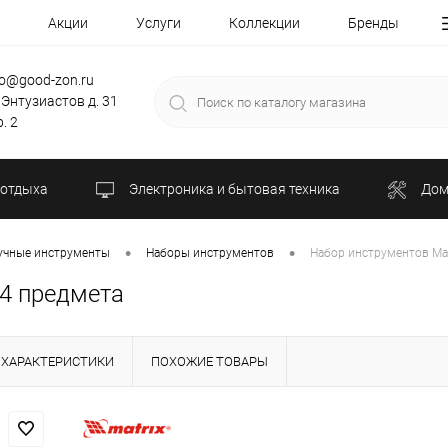
Акции
Услуги
Коллекции
Бренды
fo@good-zon.ru
 Энтузиастов д. 31
. 2
 отдыха
Электроника и бытовая техника
Дом
•
•
учные инструменты
Наборы инструментов
Набор инструментов Matr
94 предмета
ХАРАКТЕРИСТИКИ
ПОХОЖИЕ ТОВАРЫ