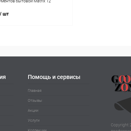
ментов бытовой Matrix 12
/ шт
В корзину
 клик
Сравнение
ое
В наличии
ия
Помощь и сервисы
Главная
Отзывы
Акции
Услуги
Copyright 
Коллекции