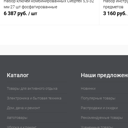
Набор ключей комбинированных Сибртех 5,5-32
Набор инстру
мм 27 шт фосфатированные
предметов
6 387 руб.
3 160 руб.
/ шт
В корзину
Купить в 1 клик
Сравнение
Купить в 1
В избранное
В наличии
В избранн
Каталог
Наши предложен
Товары для активного отдыха
Новинки
Электроника и бытовая техника
Популярные товары
Дом, дача и ремонт
Распродажи и скидки
Автотовары
Рекомендуемые товары
Уборка и клининг
Уцененные товары