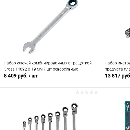
Набор ключей комбинированных с трещоткой
Набор инструм
Gross 14892 8-19 мм 7 шт реверсивные
предмета пл
8 409 руб.
13 817 ру
/ шт
В корзину
Купить в 1 клик
Сравнение
Купить в 1
В избранное
В наличии
В избранн