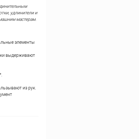
оединительным
отки, удлинители и
омашним мастерам.
тальные элементы
отки выдерживают
.
льзывают из рук.
румент