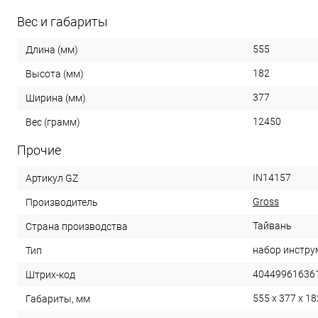
Вес и габариты
555
Длина (мм)
182
Высота (мм)
377
Ширина (мм)
12450
Вес (грамм)
Прочие
IN14157
Артикул GZ
Gross
Производитель
Тайвань
Страна производства
набор инстру
Тип
40449961636
Штрих-код
555 x 377 x 18
Габариты, мм