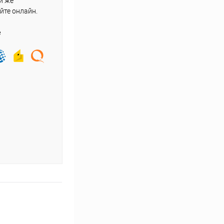
и же
йте онлайн.
е