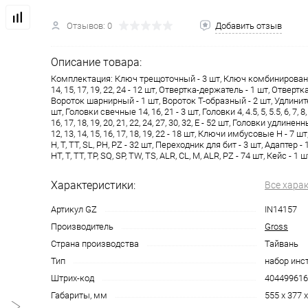
Отзывов: 0
Добавить отзыв
Описание товара:
Комплектация: Ключ трещoточный - 3 шт, Ключ комбинированный 
14, 15, 17, 19, 22, 24 - 12 шт, Отвертка-держатель - 1 шт, Отвертк
Вороток шарнирный - 1 шт, Вороток Т-образный - 2 шт, Удлинител
шт, Головки свечные 14, 16, 21 - 3 шт, Головки 4, 4.5, 5, 5.5, 6, 7, 8, 9
16, 17, 18, 19, 20, 21, 22, 24, 27, 30, 32, E - 52 шт, Головки удлиненные 
12, 13, 14, 15, 16, 17, 18, 19, 22 - 18 шт, Ключи имбусовые H - 7 
H, T, TT, SL, PH, PZ - 32 шт, Переходник для бит - 3 шт, Адаптер 
HT, T, TT, TP, SQ, SP, TW, TS, ALR, CL, M, ALR, PZ - 74 шт, Кейс - 1 ш
Характеристики:
Все хара
Артикул GZ
IN14157
Производитель
Gross
Страна производства
Тайвань
Тип
набор инс
Штрих-код
404499616
Габариты, мм
555 x 377 