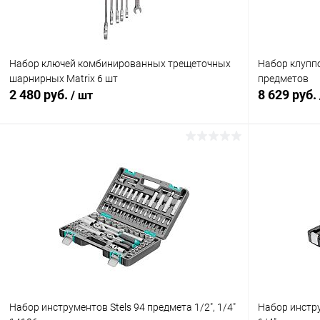
Набор ключей комбинированных трещеточных
Набор клуппов
шарнирных Matrix 6 шт
предметов
2 480 руб.
8 629 руб.
/ шт
В корзину
Купить в 1 клик
Сравнение
Купить в 1
В избранное
В наличии
В избранн
Набор инструментов Stels 94 предмета 1/2", 1/4"
Набор инстру