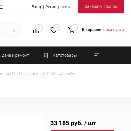
Заказать звонок
Вход
Регистрация
0
0
0
В корзине
пока пусто
, дача и ремонт
Автотовары
s 14157 216 предметов 1/2" 3/8" 1/4" в кейсе
33 185 руб.
/ шт