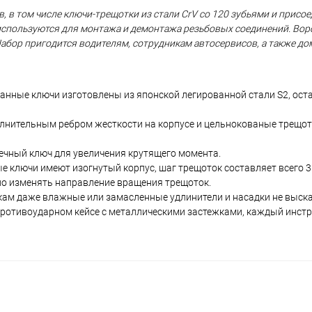
, в том числе ключи-трещотки из стали CrV со 120 зубьями и прис
ы используются для монтажа и демонтажа резьбовых соединений. Вор
абор пригодится водителям, сотрудникам автосервисов, а также д
ранные ключи изготовлены из японской легированной стали S2, ос
олнительным ребром жесткости на корпусе и цельнокованые трещ
чный ключ для увеличения крутящего момента.
 ключи имеют изогнутый корпус, шаг трещоток составляет всего 3°
о изменять направление вращения трещоток.
ам даже влажные или замасленные удлинители и насадки не выска
противоударном кейсе с металлическими застежками, каждый инст