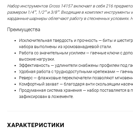
Набор инструментов Gross 14157 включает в себя 216 предметов
размером 1/4"", 1/2"" и 3/8"". Входящие в комплект инструмент
карданные шарниры облегчают работу в стесненных условиях. Н
Преимущества
Исключительная твердость и прочность — биты и шестиг
набора выполнены из хромованадиевой стали.
Работа со значительным усилием — гаечные ключи с доп
высокие нагрузки.
Эффективность — удлинители снабжены профилем под гае
Удобная работа с труднодоступными крепежами — гаечные
Реверс — флажковые переключатели позволяют мгновенн
Комфортный захват — благодаря анти скользящим насечк
Продуманная система хранения — набор поставляется в 
зафиксирован в ложементе.
ХАРАКТЕРИСТИКИ