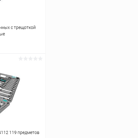
нных с трещоткой
ные
ину
Сравнение
В наличии
4112 119 предметов