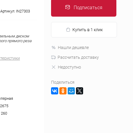
Подписаться
Артикул:
IN27303
Купить в 1 клик
 пильным диском
ого прямого реза
Нашли дешевле
Рассчитать доставку
ктеристики
Недоступно
Поделиться
улярная
2675
x 260