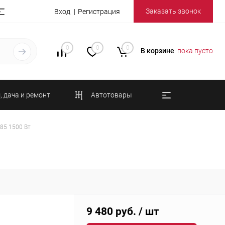
Заказать звонок
Вход
Регистрация
0
0
0
В корзине
пока пусто
, дача и ремонт
Автотовары
85 1500 Вт
9 480 руб.
/ шт