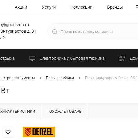
Акции
Услуги
Коллекции
Бренды
fo@good-zon.ru
 Энтузиастов д. 31
. 2
 отдыха
Электроника и бытовая техника
Дом
•
•
лектроинструменты
Пилы и лобзики
Пила циркулярная Denzel CS-1
 Вт
ХАРАКТЕРИСТИКИ
ПОХОЖИЕ ТОВАРЫ