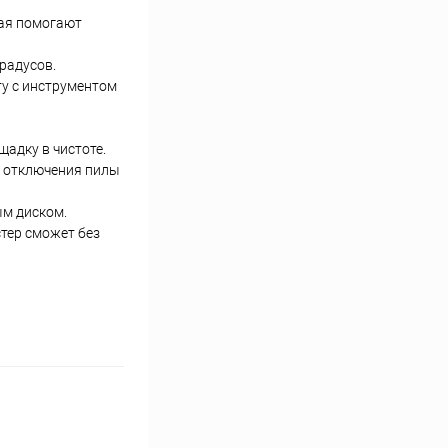
щая помогают
радусов.
ту с инструментом
адку в чистоте.
е отключения пилы
ым диском.
тер сможет без