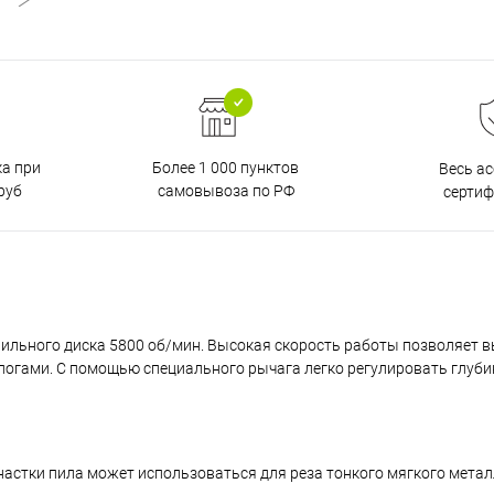
ка при
Более 1 000 пунктов
Весь а
руб
самовывоза по РФ
серти
пильного диска 5800 об/мин. Высокая скорость работы позволяет 
логами. С помощью специального рычага легко регулировать глуби
астки пила может использоваться для реза тонкого мягкого металл