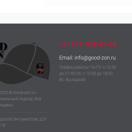
+7 (977) 958-80-39
Email:
info@good-zon.ru
График работы Пн-Пт: с 10:00
до 21:00 Сб: с 10:00 до 18:00
Вс: Выходной
2025 © Good-zon.ru -
нальный подход. Все
щищены.
 Шоссе Энтузиастов, д.31
318