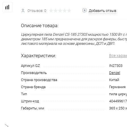
Отзывов: 0
Добавить отзыв
Описание товара:
Циркулярная пила Denzel CS-185 27303 мощностью 1500 Вт с
диаметром 185 мм предназначена для раскроя фанеры, быстр
листового материала на основе древесины, ДСП и ДВП.
Характеристики:
Все хара
Артикул GZ
IN27303
Производитель
Denzel
Страна производства
Китай
Страна бренда
Германия
Тип
пила цирк
Штрих-код
404499617
Габариты, мм
365 x 250 