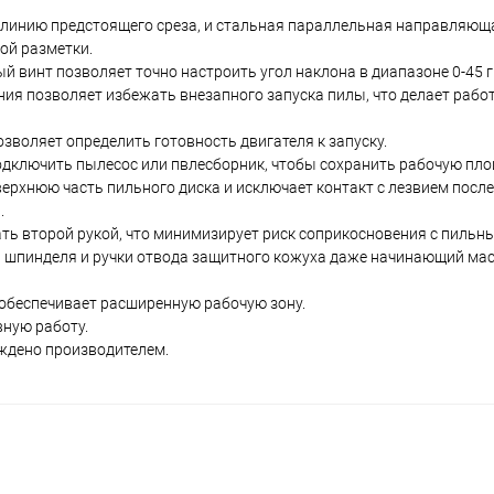
 линию предстоящего среза, и стальная параллельная направляю
ой разметки.
 винт позволяет точно настроить угол наклона в диапазоне 0-45 г
ния позволяет избежать внезапного запуска пилы, что делает рабо
зволяет определить готовность двигателя к запуску.
дключить пылесос или пвлесборник, чтобы сохранить рабочую площ
рхнюю часть пильного диска и исключает контакт с лезвием посл
.
ть второй рукой, что минимизирует риск соприкосновения с пильн
 шпинделя и ручки отвода защитного кожуха даже начинающий мас
 обеспечивает расширенную рабочую зону.
вную работу.
рждено производителем.