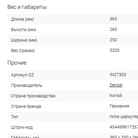
Вес и габариты
365
Длина (мм)
260
Высота (мм)
250
Ширина (мм)
5200
Вес (грамм)
Прочие
IN27303
Артикул GZ
Denzel
Производитель
Китай
Страна производства
Германия
Страна бренда
пила циркуля
Тип
40449961726
Штрих-код
365 x 250 x 26
Габариты, мм