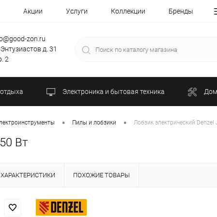
Акции
Услуги
Коллекции
Бренды
fo@good-zon.ru
 Энтузиастов д. 31
. 2
 отдыха
Электроника и бытовая техника
Дом
•
•
лектроинструменты
Пилы и лобзики
Лобзик электрический Denzel 
50 Вт
ХАРАКТЕРИСТИКИ
ПОХОЖИЕ ТОВАРЫ