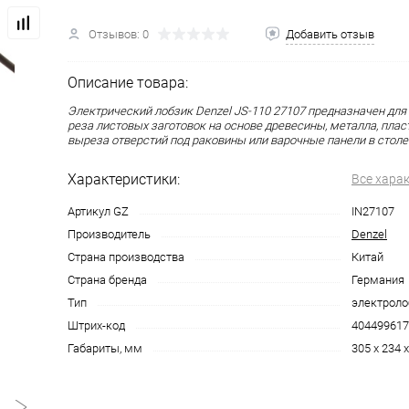
Отзывов: 0
Добавить отзыв
Описание товара:
Электрический лобзик Denzel JS-110 27107 предназначен для
реза листовых заготовок на основе древесины, металла, пласт
выреза отверстий под раковины или варочные панели в стол
Характеристики:
Все хара
Артикул GZ
IN27107
Производитель
Denzel
Страна производства
Китай
Страна бренда
Германия
Тип
электроло
Штрих-код
404499617
Габариты, мм
305 x 234 x