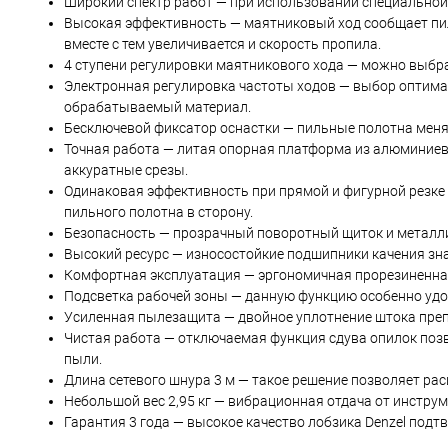
Широкий спектр работ — при использовании специальной 
Высокая эффективность — маятниковый ход сообщает пилк
вместе с тем увеличивается и скорость пропила.
4 ступени регулировки маятникового хода — можно выбр
Электронная регулировка частоты ходов — выбор оптима
обрабатываемый материал.
Бесключевой фиксатор оснастки — пильные полотна меня
Точная работа — литая опорная платформа из алюминиево
аккуратные срезы.
Одинаковая эффективность при прямой и фигурной резк
пильного полотна в сторону.
Безопасность — прозрачный поворотный щиток и металли
Высокий ресурс — износостойкие подшипники качения зн
Комфортная эксплуатация — эргономичная прорезиненная
Подсветка рабочей зоны — данную функцию особенно удо
Усиленная пылезащита — двойное уплотнение штока препя
Чистая работа — отключаемая функция сдува опилок поз
пыли.
Длина сетевого шнура 3 м — такое решение позволяет ра
Небольшой вес 2,95 кг — вибрационная отдача от инстру
Гарантия 3 года — высокое качество лобзика Denzel под