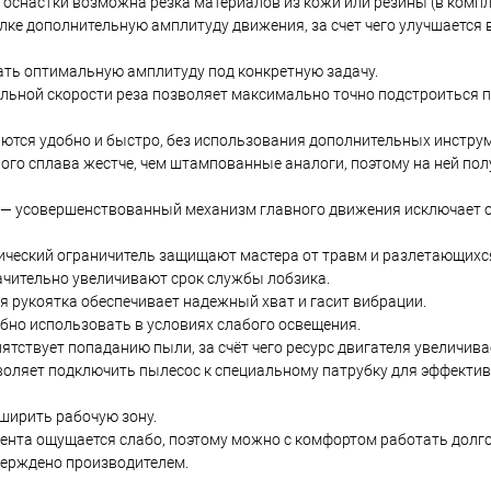
оснастки возможна резка материалов из кожи или резины (в компле
е дополнительную амплитуду движения, за счет чего улучшается 
ать оптимальную амплитуду под конкретную задачу.
льной скорости реза позволяет максимально точно подстроиться 
ются удобно и быстро, без использования дополнительных инстру
го сплава жестче, чем штампованные аналоги, поэтому на ней пол
е — усовершенствованный механизм главного движения исключает 
ческий ограничитель защищают мастера от травм и разлетающихс
ачительно увеличивают срок службы лобзика.
 рукоятка обеспечивает надежный хват и гасит вибрации.
бно использовать в условиях слабого освещения.
тствует попаданию пыли, за счёт чего ресурс двигателя увеличива
воляет подключить пылесос к специальному патрубку для эффекти
сширить рабочую зону.
мента ощущается слабо, поэтому можно с комфортом работать долго
тверждено производителем.