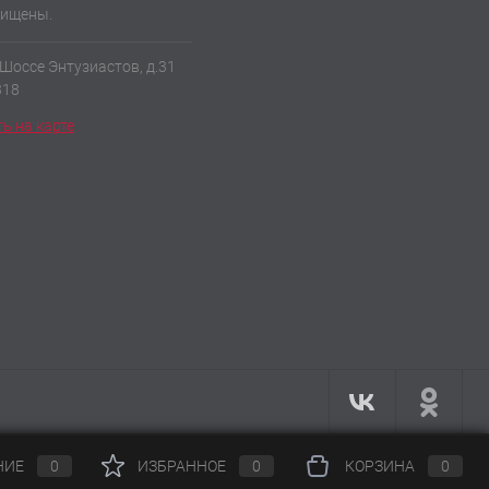
щищены.
 Шоссе Энтузиастов, д.31
318
ь на карте
НИЕ
0
ИЗБРАННОЕ
0
КОРЗИНА
0