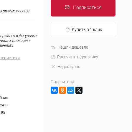
Подписаться
Артикул:
IN27107
Купить в 1 клик
 прямого и фигурного
ика, а также для
ешницах.
Нашли дешевле
Рассчитать доставку
ктеристики
Недоступно
Поделиться
бзик
2477
 95