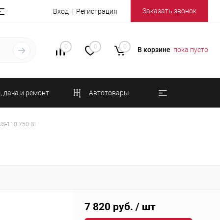
Заказать звонок
Вход
Регистрация
0
0
0
В корзине
пока пусто
, дача и ремонт
Автотовары
JS-110 750 Вт
7 820 руб.
/ шт