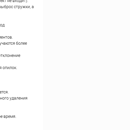
кт не входит).
выброс стружки, а
под
ментов.
учаются более
отклонение
я опилок.
ется.
вного удаления
е время.