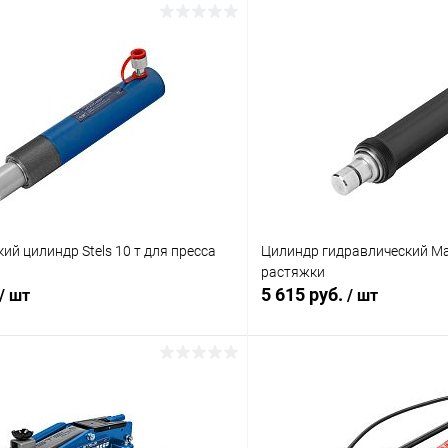
ий цилиндр Stels 10 т для пресса
Цилиндр гидравлический Mat
растяжки
5 615 руб.
/ шт
/ шт
В корзину
В корз
 клик
Сравнение
Купить в 1 клик