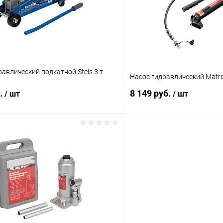
ое
В наличии
В избранное
авлический подкатной Stels 3 т
Насос гидравлический Matri
б.
8 149 руб.
/ шт
/ шт
В корзину
В корз
 клик
Сравнение
Купить в 1 клик
ое
В наличии
В избранное