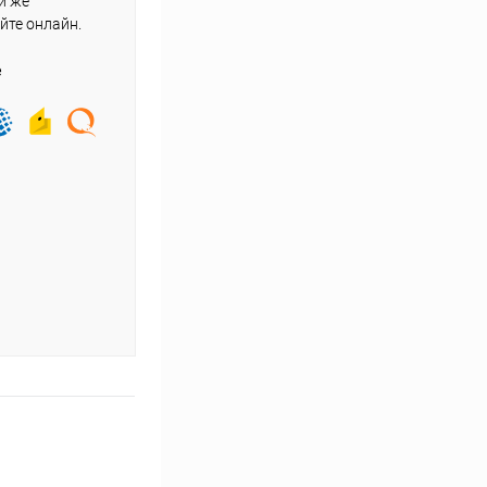
и же
йте онлайн.
е