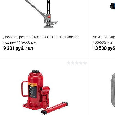
В избранное
В наличии
В избранн
Домкрат реечный Matrix 505155 HigH Jack 3 т
Домкрат гидр
подъем 115-660 мм
190-535 мм
9 231 руб.
13 530 ру
/ шт
В корзину
Купить в 1 клик
Сравнение
Купить в 1
В избранное
В наличии
В избранн