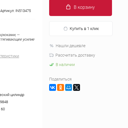
В корзину
Артикул:
IN513475
Купить в 1 клик
 крюками, —
стягивающее усилие
Нашли дешевле
Рассчитать доставку
ктеристики
В наличии
Поделиться
еский цилиндр
9848
 60