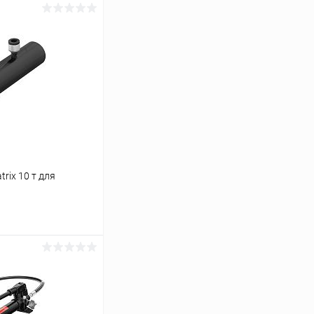
rix 10 т для
ину
Сравнение