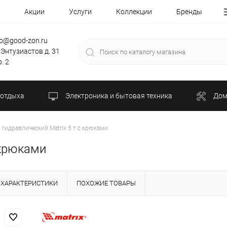
Акции
Услуги
Коллекции
Бренды
fo@good-zon.ru
 Энтузиастов д. 31
. 2
 отдыха
Электроника и бытовая техника
Дом
гидравлический Matrix 5 т с крюками
 крюками
ХАРАКТЕРИСТИКИ
ПОХОЖИЕ ТОВАРЫ