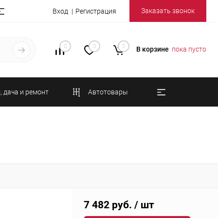
Заказать звонок
Вход
Регистрация
0
0
0
В корзине
пока пусто
, дача и ремонт
Автотовары
7 482 руб.
/ шт