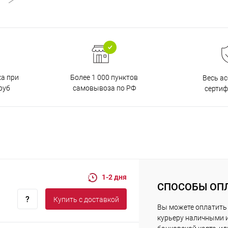
ка при
Более 1 000 пунктов
Весь а
руб
самовывоза по РФ
серти
1-2 дня
СПОСОБЫ ОП
Купить c доставкой
Вы можете оплатить
курьеру наличными 