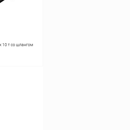
В наличии
x 10 т со шлангом
ину
Сравнение
В наличии