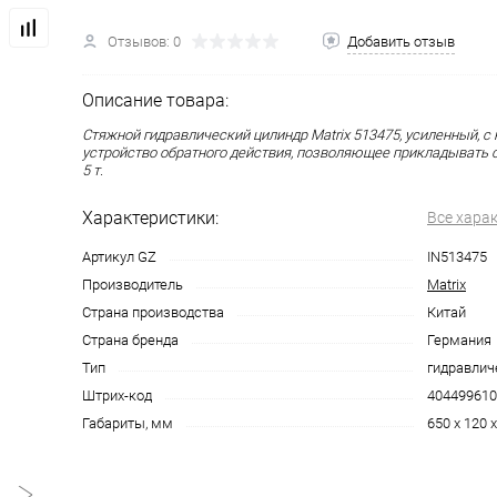
Отзывов: 0
Добавить отзыв
Описание товара:
Стяжной гидравлический цилиндр Matrix 513475, усиленный, с
устройство обратного действия, позволяющее прикладывать 
5 т.
Характеристики:
Все хара
Артикул GZ
IN513475
Производитель
Matrix
Страна производства
Китай
Страна бренда
Германия
Тип
гидравлич
Штрих-код
404499610
Габариты, мм
650 x 120 x