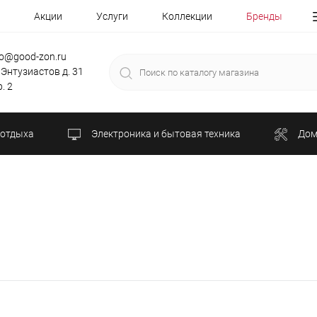
Акции
Услуги
Коллекции
Бренды
fo@good-zon.ru
 Энтузиастов д. 31
. 2
 отдыха
Электроника и бытовая техника
Дом