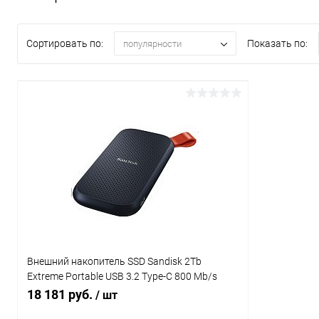
Сортировать по:
Показать по:
популярности
Внешний накопитель SSD Sandisk 2Tb
Extreme Portable USB 3.2 Type-C 800 Mb/s
plastic case black (SDSSDE30-2T00-G26)
18 181 руб.
/ шт