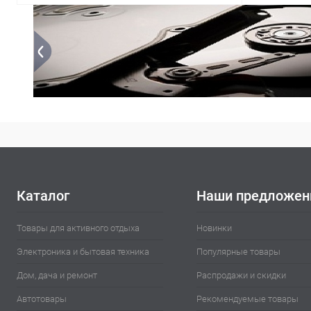
В корзину
Купить в 1 клик
Сравнение
В избранное
В наличии
Каталог
Наши предложен
Товары для активного отдыха
Новинки
Электроника и бытовая техника
Популярные товары
Дом, дача и ремонт
Распродажи и скидки
Автотовары
Рекомендуемые товары