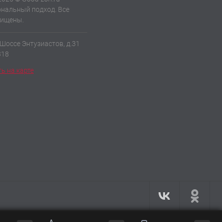
нальный подход. Все
щищены.
 Шоссе Энтузиастов, д.31
318
ь на карте