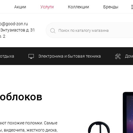
Акции
Услуги
Коллекции
Бренды
fo@good-zon.ru
 Энтузиастов д. 31
. 2
 отдыха
Электроника и бытовая техника
Дом
ноблоков
кают похожие поломки. Самые
, видеочипа, жесткого диска,