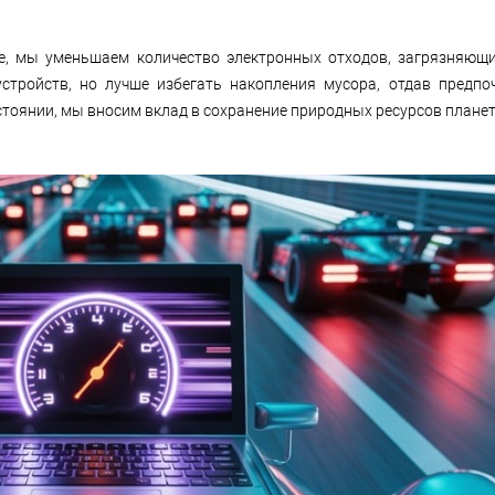
е, мы уменьшаем количество электронных отходов, загрязняющ
тройств, но лучше избегать накопления мусора, отдав предпоч
стоянии, мы вносим вклад в сохранение природных ресурсов плане