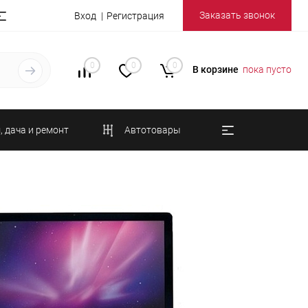
Заказать звонок
Вход
Регистрация
0
0
0
В корзине
пока пусто
, дача и ремонт
Автотовары