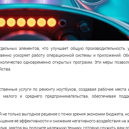
дельных элементов, что улучшает общую производительность у
твенно ускоряет работу операционной системы и приложений. Об
 количество одновременно открытых программ. Эти меры позвол
йства.
твенные услуги по ремонту ноутбуков, создавая рабочие места 
малого и среднего предпринимательства, обеспечивая подде
й не только выгодное решение с точки зрения экономии бюджета, н
ышение её эффективности и снижение негативного воздействия на 
дня, завтра вы получите надежную технику, готовую служить вам до