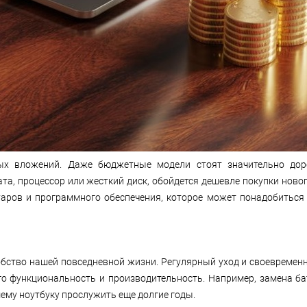
вых вложений. Даже бюджетные модели стоят значительно дор
ата, процессор или жесткий диск, обойдется дешевле покупки ново
уаров и программного обеспечения, которое может понадобиться
добство нашей повседневной жизни. Регулярный уход и своевреме
го функциональность и производительность. Например, замена ба
му ноутбуку прослужить еще долгие годы.