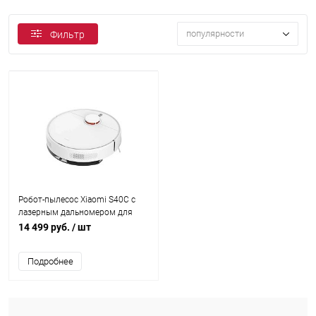
популярности
Фильтр
Робот-пылесос Xiaomi S40C с
лазерным дальномером для
сухой и влажной уборки, белый
14 499 руб.
/ шт
Подробнее