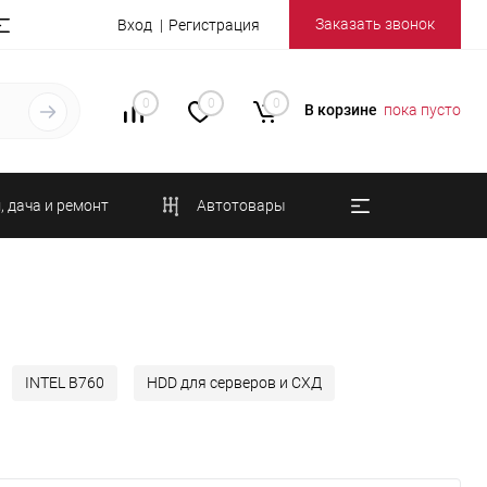
Заказать звонок
Вход
Регистрация
0
0
0
В корзине
пока пусто
, дача и ремонт
Автотовары
INTEL B760
HDD для серверов и СХД