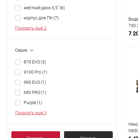
жесткий диск 3,5"
(6)
корпус для ПК
(7)
Виде
730 
Показать ещё 2
2048
7 2
Серия
870 EVO
(3)
9100 Pro
(1)
К
клик
990 EVO
(1)
В
MSI PRO
(1)
Purple
(1)
Показать ещё 3
Нако
N930
E Ge