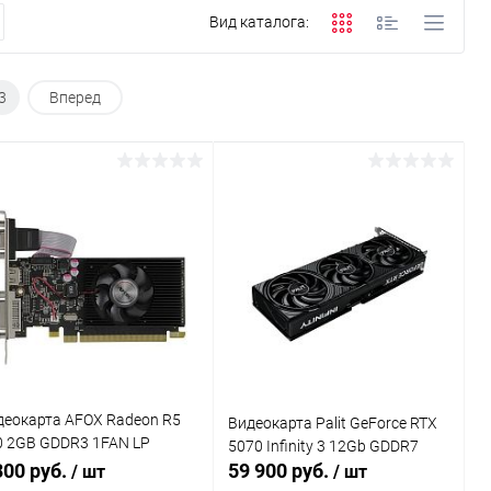
Вид каталога:
3
Вперед
деокарта AFOX Radeon R5
Видеокарта Palit GeForce RTX
0 2GB GDDR3 1FAN LP
5070 Infinity 3 12Gb GDDR7
FR5220-2048D3L5)
300 руб.
59 900 руб.
/ шт
/ шт