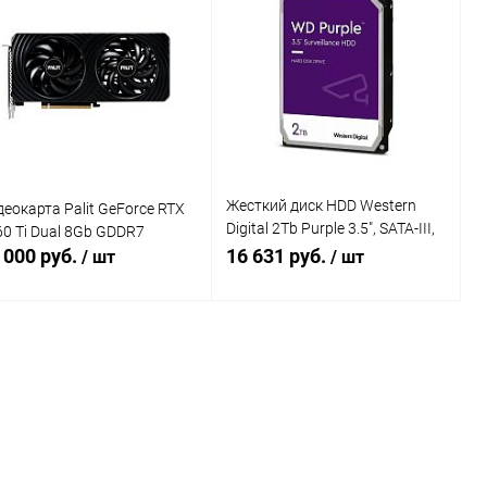
Купить в 1
К
Купить в 1
К
к
сравнению
клик
сравнению
В избранное
В наличии
В избранное
В наличии
Жесткий диск HDD Western
еокарта Palit GeForce RTX
Digital 2Tb Purple 3.5", SATA-III,
0 Ti Dual 8Gb GDDR7
5400rpm, 64Mb (WD23PURZ)
 000 руб.
16 631 руб.
/ шт
/ шт
В корзину
В корзину
Купить в 1
К
Купить в 1
К
к
сравнению
клик
сравнению
В избранное
В наличии
В избранное
В наличии