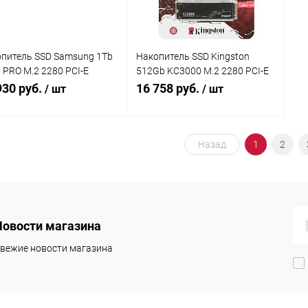
питель SSD Samsung 1Tb
Накопитель SSD Kingston
 PRO M.2 2280 PCI-E
512Gb KC3000 M.2 2280 PCI-E
.0 x4, NVMe, R/W
Gen4.0 x4, NVMe, M.2, R/W
930 руб.
16 758 руб.
/ шт
/ шт
0/13300MB/s, 600TBW,
7000/3900MB/s, 400TBW
(MZ-VAP1T0CW)
(SKC3000S/512G)
В корзину
В корзину
Назад
1
2
упить в 1
К
Купить в 1
К
сравнению
клик
сравнению
 избранное
В наличии
В избранное
В наличии
Новости магазина
вежие новости магазина