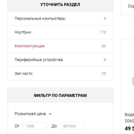
УТОЧНИТЬ РАЗДЕЛ
Со
Персональные компьютеры
9
Ноутбуки
178
Комплектующие
86
Периферийные устройства
8
Зап.части
29
ФИЛЬТР ПО ПАРАМЕТРАМ
Розничная цена
Виде
5060
От
До
(2 к
49 