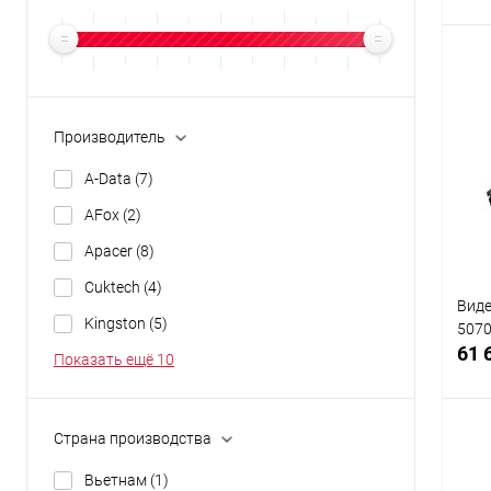
К
Производитель
клик
A-Data
(7)
В
AFox
(2)
Apacer
(8)
Cuktech
(4)
Виде
Kingston
(5)
5070
61 
Показать ещё 10
Страна производства
Вьетнам
(1)