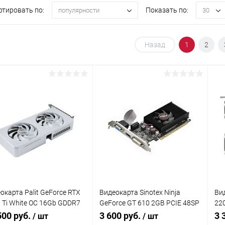
ртировать по:
Показать по:
популярности
30
Назад
1
2
окарта Palit GeForce RTX
Видеокарта Sinotex Ninja
Ви
 Ti White OC 16Gb GDDR7
GeForce GT 610 2GB PCIE 48SP
22
улера)
CRT (NF61NP023F)
(A
500 руб.
3 600 руб.
3 
/ шт
/ шт