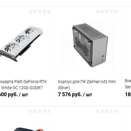
В корзину
В корзину
упить в 1
Сравнение
Купить в 1
Сравнение
клик
кли
 избранное
В наличии
В избранное
В наличии
Вн
окарта Palit GeForce RTX
Корпус для ПК Zalman M2 mini
Sa
 White OC 12Gb GDDR7
(Silver)
10
600 руб.
7 576 руб.
18
/ шт
/ шт
bl
В корзину
В корзину