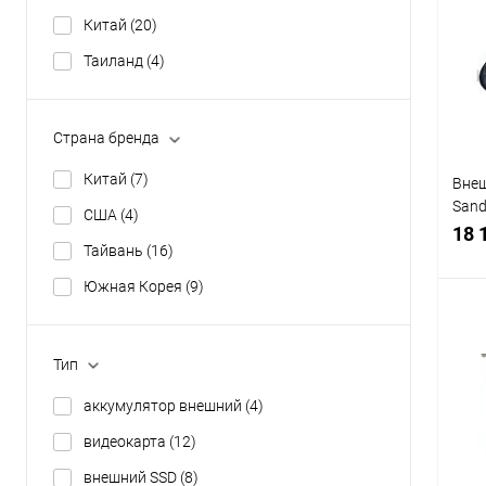
К
Китай
(20)
клик
Таиланд
(4)
В
Страна бренда
Китай
(7)
Внеш
Sand
США
(4)
USB 
18 
Тайвань
(16)
case
G26)
Южная Корея
(9)
Тип
К
клик
аккумулятор внешний
(4)
В
видеокарта
(12)
внешний SSD
(8)