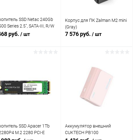
копитель SSD Netac 240Gb
Корпус для ПК Zalman M2 mini
00 Series 2.5", SATA-III, R/W
(Gray)
0/450MB/s, 3D NAND,
468 руб.
7 576 руб.
/ шт
/ шт
0TBW (NT01SA500-240-S3X)
В корзину
В корзину
Купить в 1
К
Купить в 1
К
к
сравнению
клик
сравнению
В избранное
В наличии
В избранное
В наличии
копитель SSD Apacer 1Tb
Аккумулятор внешний
2280P4 M.2 2280 PCI-E
CUKTECH PB100
3.0 x4, NVMe, R/W
CUK0PB100DPK