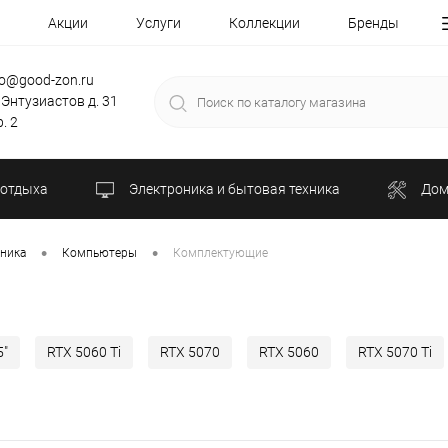
Акции
Услуги
Коллекции
Бренды
fo@good-zon.ru
 Энтузиастов д. 31
. 2
 отдыха
Электроника и бытовая техника
Дом
•
•
хника
Компьютеры
Комплектующие
5"
RTX 5060 Ti
RTX 5070
RTX 5060
RTX 5070 Ti