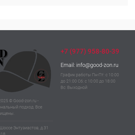
+7 (977) 958-80-39
Email:
info@good-zon.ru
График работы Пн-Пт: с 10:00
до 21:00 Сб: с 10:00 до 18:00
Вс: Выходной
2025 © Good-zon.ru -
нальный подход. Все
щищены.
 Шоссе Энтузиастов, д.31
318