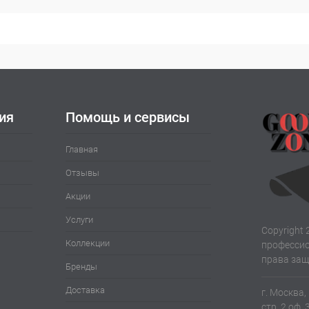
ия
Помощь и сервисы
Главная
Отзывы
Акции
Услуги
Copyright 
Коллекции
профессио
права за
Бренды
Доставка
г. Москва,
стр. 2 оф. 