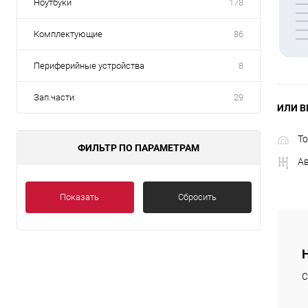
Ноутбуки
178
Комплектующие
86
Периферийные устройства
8
Зап.части
29
ИЛИ В
То
ФИЛЬТР ПО ПАРАМЕТРАМ
А
Показать
Сбросить
С