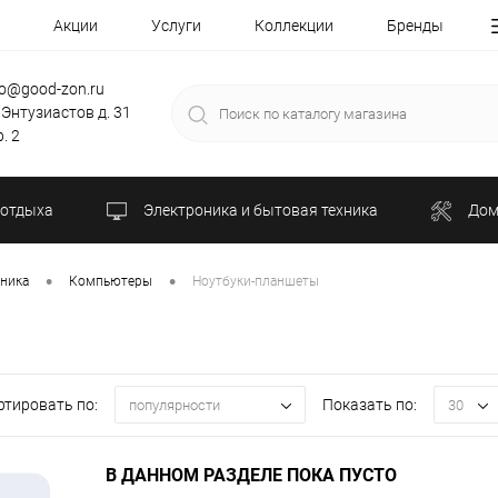
Акции
Услуги
Коллекции
Бренды
fo@good-zon.ru
 Энтузиастов д. 31
. 2
 отдыха
Электроника и бытовая техника
Дом
•
•
хника
Компьютеры
Ноутбуки-планшеты
ртировать по:
Показать по:
популярности
30
В ДАННОМ РАЗДЕЛЕ ПОКА ПУСТО