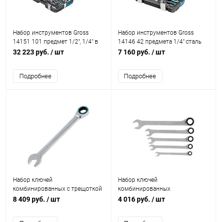
Набор инструментов Gross
Набор инструментов Gross
14151 101 предмет 1/2", 1/4" в
14146 42 предмета 1/4" сталь
кейсе
CrV в кейсе
32 223 руб.
/ шт
7 160 руб.
/ шт
Подробнее
Подробнее
Набор ключей
Набор ключей
комбинированных с трещоткой
комбинированных
Gross 14892 8-19 мм 7 шт
трещоточных Gross 8-17 мм 5
8 409 руб.
/ шт
4 016 руб.
/ шт
реверсивные
шт