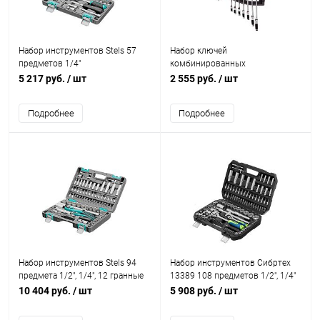
Набор инструментов Stels 57
Набор ключей
предметов 1/4"
комбинированных
трещеточных Matrix 8 шт
5 217 руб.
/ шт
2 555 руб.
/ шт
Подробнее
Подробнее
Набор инструментов Stels 94
Набор инструментов Сибртех
предмета 1/2", 1/4", 12 гранные
13389 108 предметов 1/2", 1/4"
головки 14118
в кейсе
10 404 руб.
/ шт
5 908 руб.
/ шт