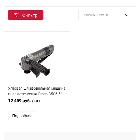
популярности
Фильтр
Угловая шлифовальная машина
пневматическая Gross G506.5"
11000 об/мин
12 459 руб.
/ шт
Подробнее