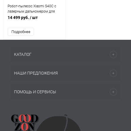
Робот-пылесос Xiaomi S40C с
лазерным дальномером для
сухой и влажной уборки, белый
14 499 руб.
/ шт
Подробнее
КАТАЛОГ
НАШИ ПРЕДЛОЖЕНИЯ
ПОМОЩЬ И СЕРВИСЫ