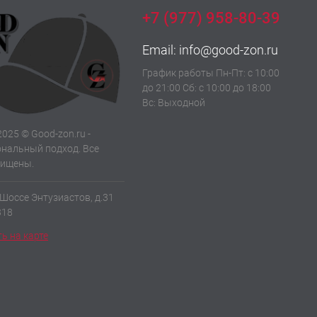
+7 (977) 958-80-39
Email:
info@good-zon.ru
График работы Пн-Пт: с 10:00
до 21:00 Сб: с 10:00 до 18:00
Вс: Выходной
2025 © Good-zon.ru -
нальный подход. Все
щищены.
 Шоссе Энтузиастов, д.31
318
ь на карте