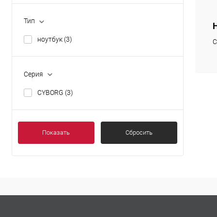
Тип
К
клик
ноутбук
(3)
С
В
Серия
CYBORG
(3)
Показать
Сбросить