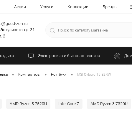
Акции
Услуги
Коллекции
Бренды
fo@good-zon.ru
 Энтузиастов д. 31
. 2
 отдыха
Электроника и бытовая техника
Дом
•
•
•
хника
Компьютеры
Ноутбуки
MSI Cyborg 15 B2RW
AMD Ryzen 5 7520U
Intel Core 7
AMD Ryzen 3 7320U