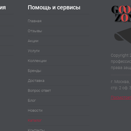
ия
Помощь и сервисы
Главная
Отзывы
Акции
Услуги
Copyright 
Коллекции
профессио
права за
Бренды
Доставка
г. Москва,
стр. 2 оф. 
Вопрос ответ
Посмотрет
Блог
Новости
Каталог
Контакты