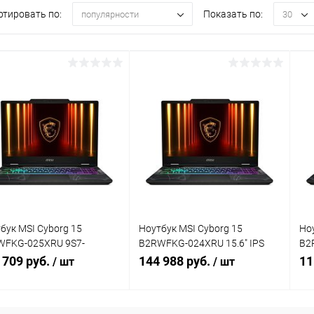
ртировать по:
Показать по:
популярности
30
бук MSI Cyborg 15
Ноутбук MSI Cyborg 15
Но
WFKG-025XRU 9S7-
B2RWFKG-024XRU 15.6" IPS
B2
42-025
FHD Core 7 240H/16Gb/1Tb
15
 709 руб.
144 988 руб.
11
/ шт
/ шт
SSD/5060 8Gb 9S7-15Q342-024