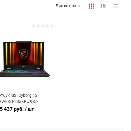
Вид каталога:
утбук MSI Cyborg 15
RWEKG-235XRU 9S7-
Q342-235
5 437 руб.
/ шт