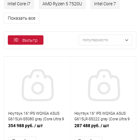
Intel Core i7
AMD Ryzen 5 7520U
Intel Core 7
Показать все
популярности
Фильтр
Ноутбук 16" IPS WQXGA ASUS
Ноутбук 16" IPS WQXGA ASUS
G615LW-S5080 gray (Core Ultra 9
G615LR-S5222 gray (Core Ultra 9
275HX/32Gb/1Tb SSD/5080
275HX/32Gb/1Tb SSD/5070 Ti
354 988 руб.
/ шт
287 488 руб.
/ шт
16Gb/noOS) (90NR0LG1-
12Gb/noOS) (90NR0LR1-
M00330)
M009A0)