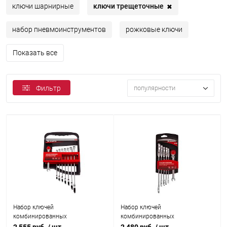
ключи трещеточные
ключи шарнирные
✖
набор пневмоинструментов
рожковые ключи
Показать все
популярности
Фильтр
Набор ключей
Набор ключей
комбинированных
комбинированных
трещеточных Matrix 8 шт
трещеточных шарнирных Matrix
2 555 руб.
/ шт
2 480 руб.
/ шт