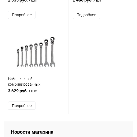
6 шт
Подробнее
Подробнее
Набор ключей
комбинированных
трещеточных шарнирных Matrix
3 629 руб.
/ шт
8 шт
Подробнее
Новости магазина