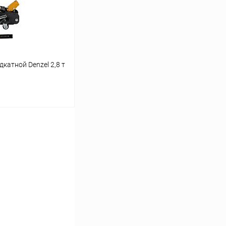
катной Denzel 2,8 т
ину
Сравнение
В наличии