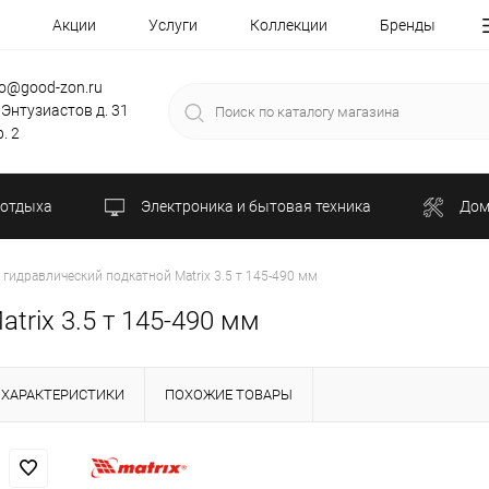
Акции
Услуги
Коллекции
Бренды
fo@good-zon.ru
 Энтузиастов д. 31
. 2
 отдыха
Электроника и бытовая техника
Дом
гидравлический подкатной Matrix 3.5 т 145-490 мм
trix 3.5 т 145-490 мм
ХАРАКТЕРИСТИКИ
ПОХОЖИЕ ТОВАРЫ