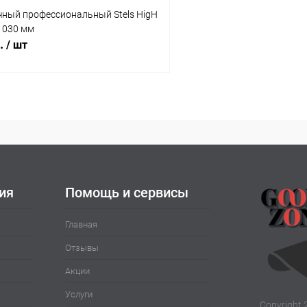
чный профессиональный Stels HigH
-1030 мм
б.
/ шт
В корзину
 клик
Сравнение
ое
В наличии
ия
Помощь и сервисы
Главная
Отзывы
Акции
Услуги
Copyright 