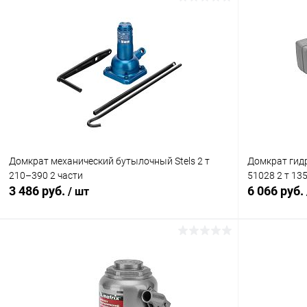
Домкрат механический бутылочный Stels 2 т
Домкрат гид
210–390 2 части
51028 2 т 13
3 486 руб.
6 066 руб.
/ шт
В корзину
Купить в 1 клик
Сравнение
Купить в 1
В избранное
В наличии
В избранн