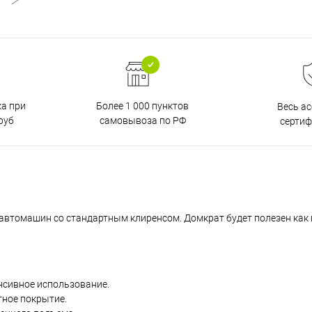
ка при
Более 1 000 пунктов
Весь а
руб
самовывоза по РФ
серти
автомашин со стандартным клиренсом. Домкрат будет полезен как 
нсивное использование.
тное покрытие.