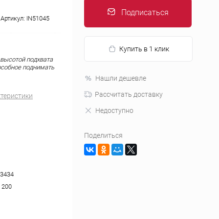
Подписаться
Артикул:
IN51045
Купить в 1 клик
 высотой подхвата
особное поднимать
Нашли дешевле
Рассчитать доставку
ктеристики
Недоступно
Поделиться
3434
x 200