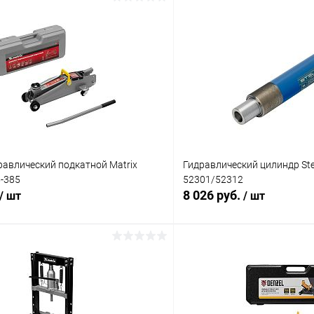
равлический подкатной Matrix
Гидравлический цилиндр Stel
5-385
52301/52312
8 026 руб.
/ шт
/ шт
В корзину
В корз
 клик
Сравнение
Купить в 1 клик
ое
В наличии
В избранное