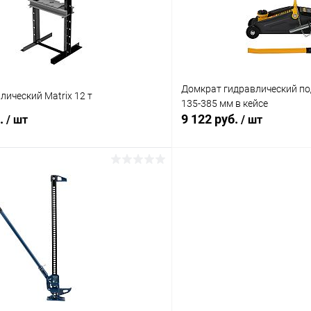
Домкрат гидравлический под
лический Matrix 12 т
135-385 мм в кейсе
б.
9 122 руб.
/ шт
/ шт
В корзину
В корз
 клик
Сравнение
Купить в 1 клик
ое
В наличии
В избранное