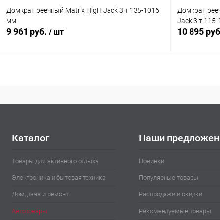
Домкрат реечный Matrix HigH Jack 3 т 135-1016
Домкрат рее
мм
Jack 3 т 115
9 961 руб.
10 895 ру
/ шт
В корзину
Купить в 1 клик
Сравнение
Купить в 1
В избранное
В наличии
В избранн
Каталог
Наши предложен
Товары для активного отдыха
Новинки
Электроника и бытовая техника
Популярные товары
Дом, дача и ремонт
Распродажи и скидки
Автотовары
Рекомендуемые товары