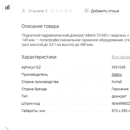
Отзывов: 0
Добавить отзыв
Описание товара:
Подкатной гидравлический домкрат Matrix 51045 с педалью, с
145 мм, — полупрофессиональное гаражное оборудование, сп
груз массой до 3,5 т на высоту до 490 мм.
Характеристики:
Все хара
Артикул GZ
IN51045
Производитель
Matrix
Страна производства
Китай
Страна бренда
Германия
Тип
домкрат
Штрих-код
404499602
Габариты, мм
670 x 350 